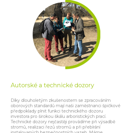
Autorské a technické dozory
Díky dlouholetým zkušenostem se zpracováním
oborových standardů mají naši zaměstnanci špičkové
předpoklady plnit funkci technického dozoru
investora pro širokou škálu arboristických prací.
Technické dozory nejčastěji provádíme při výsadbě
stromů, realizaci řezů stromů a při přebírání
instalovaných bezpečnostních vazeb. Máme